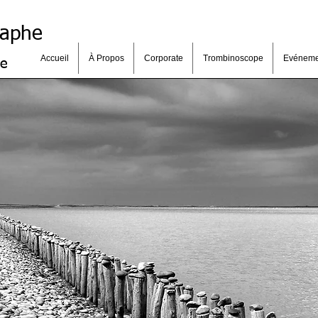
raphe
Accueil
À Propos
Corporate
Trombinoscope
Evéneme
se