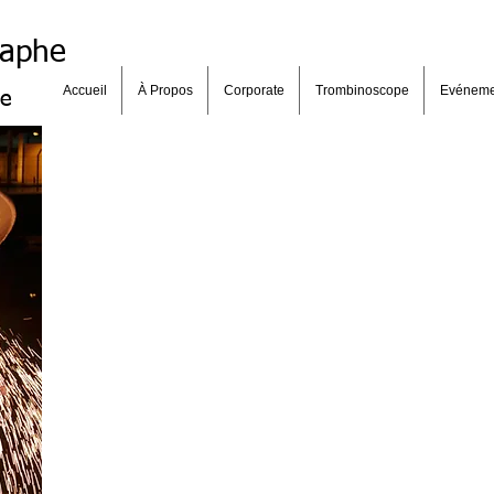
raphe
Accueil
À Propos
Corporate
Trombinoscope
Evéneme
se